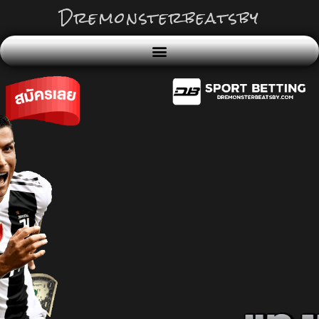
Dremonsterbeatsby