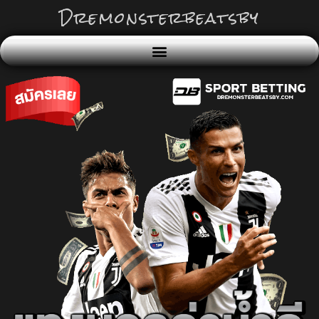
Dremonsterbeatsby