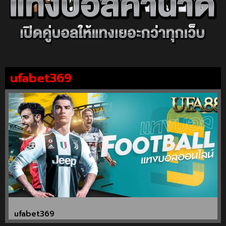
ufabet369
ufabet369