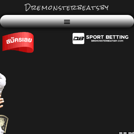
Dremonsterbeatsby