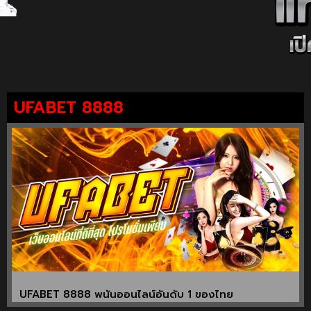
UFABET 8888
UFABET 8888 พนันออนไลน์อันดับ 1 ของไทย