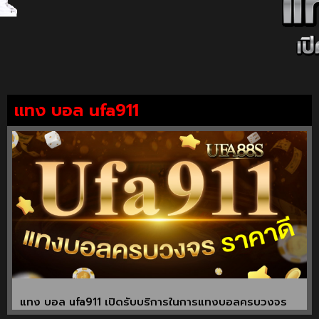
แทง บอล ufa911
แทง บอล ufa911 เปิดรับบริการในการแทงบอลครบวงจร