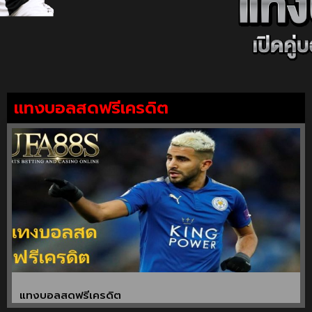
แทงบอลสดฟรีเครดิต
แทงบอลสดฟรีเครดิต