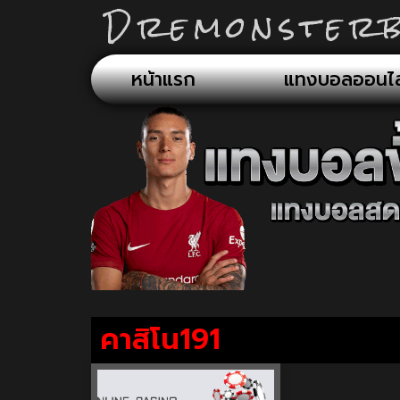
Dremonsterb
หน้าแรก
แทงบอลออนไล
คาสิโน191