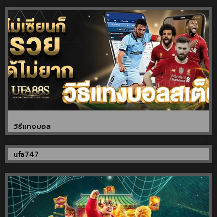
วิธีแทงบอล
ufa747