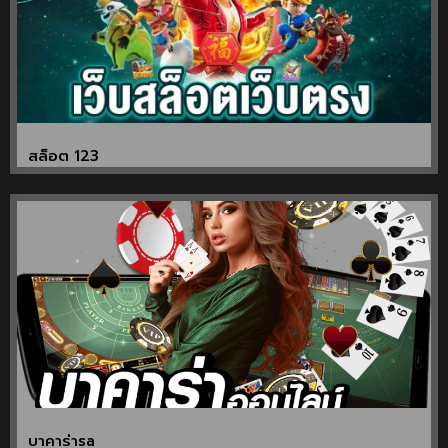
สล็อต 123
บาคาร่าsa