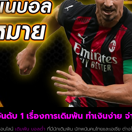
ันดับ 1 เรื่องการเดิมพัน ทำเงินง่าย จ่
ออนไลน์
เดิมพัน บอลต่ำ
ที่มีนักเดิมพัน นักพนันคนไทยและเอเชีย ต่างก