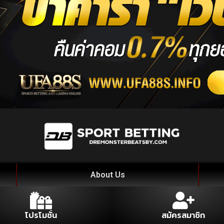
About Us
โปรโมชั่น
สมัครสมาชิก