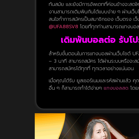
ทันสมัย และยังมีการอัพเดทที่ค่อนข้างจะสดใ
งานสามารถเดิมพันกันได้แบบง่าย ๆ ผ่านเว็บไ
สนใจทำการสมัครเป็นสมาชิกของ เว็บตรง เว็บ
@UFA88SV8
โดยที่ทุกท่านสามารถแทงบอล
เดิมพันบอลต่อ รับโ
สำหรับขั้นตอนในการแทงบอลผ่านเว็บไซต์ 
– 3 นาที สามารถสมัคร ได้ผ่านระบบหรือจะสมั
สามารถสมัครได้ทุกที่ ทุกเวลาอย่างแน่นอน
เมื่อคุณได้รับ ยูสเซอร์เนมและรหัสผ่านแล้ว
อื่น ๆ ก็สามารถทำได้ง่ายๆ
แทงบอลสด
โดยย