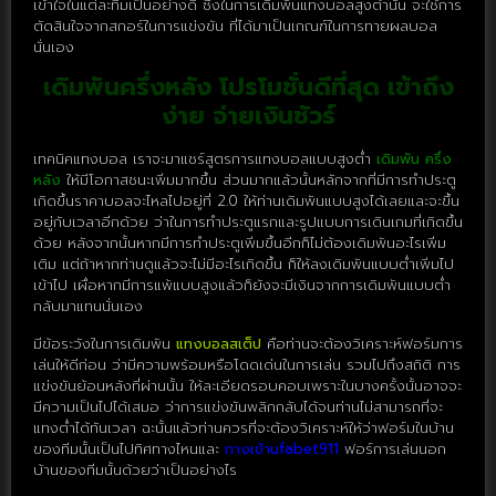
เข้าใจในแต่ละทีมเป็นอย่างดี ซึ่งในการเดิมพันแทงบอลสูงต่ำนั้น จะใช้การ
ตัดสินใจจากสกอร์ในการแข่งขัน ที่ได้มาเป็นเกณฑ์ในการทายผลบอล
นั่นเอง
เดิมพันครึ่งหลัง โปรโมชั่นดีที่สุด เข้าถึง
ง่าย จ่ายเงินชัวร์
เทคนิคแทงบอล เราจะมาแชร์สูตรการแทงบอลแบบสูงต่ำ
เดิมพัน ครึ่ง
หลัง
ให้มีโอกาสชนะเพิ่มมากขึ้น ส่วนมากแล้วนั้นหลักจากที่มีการทำประตู
เกิดขึ้นราคาบอลจะไหลไปอยู่ที่ 2.0 ให้ท่านเดิมพันแบบสูงได้เลยและจะขึ้น
อยู่กับเวลาอีกด้วย ว่าในการทำประตูแรกและรูปแบบการเดินเกมที่เกิดขึ้น
ด้วย หลังจากนั้นหากมีการทำประตูเพิ่มขึ้นอีกก็ไม่ต้องเดิมพันอะไรเพิ่ม
เติม แต่ถ้าหากท่านดูแล้วจะไม่มีอะไรเกิดขึ้น ก็ให้ลงเดิมพันแบบต่ำเพิ่มไป
เข้าไป เผื่อหากมีการแพ้แบบสูงแล้วก็ยังจะมีเงินจากการเดิมพันแบบต่ำ
กลับมาแทนนั่นเอง
มีข้อระวังในการเดิมพัน
แทงบอลสเต็ป
คือท่านจะต้องวิเคราะห์ฟอร์มการ
เล่นให้ดีก่อน ว่ามีความพร้อมหรือโดดเด่นในการเล่น รวมไปถึงสถิติ การ
แข่งขันย้อนหลังที่ผ่านนั้น ให้ละเอียดรอบคอบเพราะในบางครั้งนั้นอาจจะ
มีความเป็นไปได้เสมอ ว่าการแข่งขันพลิกกลับได้จนท่านไม่สามารถที่จะ
แทงต่ำได้ทันเวลา ฉะนั้นแล้วท่านควรที่จะต้องวิเคราะห์ให้ว่าฟอร์มในบ้าน
ของทีมนั้นเป็นไปทิศทางไหนและ
ทางเข้าufabet911
ฟอร์การเล่นนอก
บ้านของทีมนั้นด้วยว่าเป็นอย่างไร