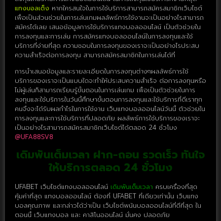
แทงบอลเต็ง
หากใครสนใจในการใช้บริการสามารถสมัครสมาชิกเว็บไซต์
เพื่อเป็นส่วนช่วยในการเล่นเกมผลลัพธ์การใช้งานจะเป็นอย่างไรสามารถ
สมัครได้เลย เสนอข้อมูลการใช้บริการแทงบอลออนไลน์ เป็นตัวช่วยใน
การลงทุนและการเล่น การสมัครแทงบอลออนไลน์ในการลงทุนและใช้
บริการที่ง่ายที่สุด ความชอบในการลงทุนของเราจะเป็นอย่างไรประสบ
ความสำเร็จต่อการลงทุน สามารถสมัครสมาชิกในการเล่นได้ที่
การนำเสนอข้อมูลและรายละเอียดในการลงทุนต่างๆผลลัพธ์การใช้
บริการของเราจะเป็นแบบใดจะทำให้ประสบความสำเร็จ ต่อการลงทุนหรือ
ไม่ผู้เล่นก็สามารถเรียนรู้ขั้นตอนในการเล่นเกม เพื่อเป็นตัวช่วยในการ
ลงทุนและใช้บริการในวันนี้ศึกษาขั้นตอนการลงทุนและใช้บริการที่ดีเราทุก
คนจึงจะได้รับผลกำไรในการใช้งาน เว็บแทงบอลออนไลน์วันนี้ ตัวช่วยใน
การลงทุนและการใช้บริการที่ปลอดภัย ผลลัพธ์การใช้บริการของเราจะ
เป็นอย่างไรสามารถสมัครสมาชิกเว็บไซต์ได้ตลอด 24 ชั่วโมง
@UFA88SV8
เดิมพันเต็มเวลา ฝาก-ถอน รวดเร็ว ทันใจ
ให้บริการตลอด 24 ชั่วโมง
UFABET เว็บไซต์แทงบอลออนไลน์
เดิมพันเต็มเวลา
ครบเครื่องที่สุด
คุ้มค่าที่สุด แทงบอลออนไลน์ ต้องที่ UFABET ที่เดียวเท่านั้น เว็บแทง
บอลคุณภาพ และกล่าวได้ว่าเป็น เว็บไซต์พนันบอลออนไลน์ที่ดีที่สุด ใน
ตอนนี้ เว็บแทงบอล และ คาสิโนออนไลน์ มั่นคง ปลอดภัย