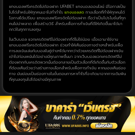
แทงบอลฟรีเครดิตไม่ต้องฝาก UFABET แทงบอลออนไลน์ มีโอกาสเป็น
ไปได้สำหรับให้ทุกคนเอาไปทำกำไร
แทงบอลสด
ทางเลือกที่ทำให้ทุกคนได้
โอกาสได้เปรียบ แทงบอลฟรีเครดิตไม่ต้องฝาก ถือว่าเป็นโปรโมชั่นที่ทุก
คนไม่น่าพลาด เพื่อสร้างวิธี สำหรับเพื่อการทำเงินที่ดีให้เกิดขึ้นมาได้มา
กกว่ในทุกการลงทุน
ในเว็บบอล แจกเครดิตฟรีไม่ต้องฝากที่ดีไม่ใช่น้อย เมื่อเอามาใช้งาน
แทงบอลฟรีเครดิตไม่ต้องฝาก ช่วยทำให้เห็นช่องทางต่างๆสำหรับเพื่อ
การลงเงินเล่นกับบอลในคู่ต่างๆได้มากกว่าด้วยเครดิตที่ไม่ต้องฝากเงิน
เข้าไปก่อนพนันได้อย่างมีคุณภาพขึ้นมา จากเว็บบอลแจกเครดิตฟรีไม่
ต้องฝากกับเครดิตพวกนั้นต้องกลายเป็นตัวเลือกที่ดีเกิดขึ้นกับตัวเลือก
ที่ต้องเห็นด้วยว่าสร้างทางเลือกสำหรับเพื่อการทำเงิน หากมองเห็นช่อง
ทาง มันย่อมเป็นช่องทางในขั้นตอนการหากำไรที่จะเกิดมาจากการเดิมพัน
ที่คุณลงทุนไปได้อย่างมีคุณภาพ