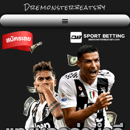
Dremonsterbeatsby