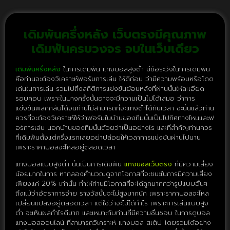
เดิมพันครึ่งหลัง เว็บตรงมีคุณภาพ
เดิมพันครบวงจร จบในเว็บเดียว
เดิมพันครึ่งหลัง
ในการเดิมพัน แทงบอลสูงต่ำ มีข้อระวังในการเดิมพัน
คือท่านจะต้องวิเคราะห์ฟอร์มการเล่น ให้ดีก่อน ว่ามีความพร้อมหรือโดด
เด่นในการเล่น รวมไปถึงสถิติการแข่งขันย้อนหลังที่ผ่านนั้นให้ละเอียด
รอบคอบ เพราะในบางครั้งนั้นอาจจะมีความเป็นไปได้เสมอ ว่าการ
แข่งขันพลิกกลับได้จนท่านไม่สามารถที่จะแทงต่ำได้ทันเวลา ฉะนั้นแล้วท่าน
ควรที่จะต้องวิเคราะห์ให้ว่าฟอร์มในบ้านของทีมนั้นเป็นไปทิศทางไหนและฟ
อร์การเล่น นอกบ้านของทีมนั้นด้วยว่าเป็นอย่างไร และที่สำคัญท่านควร
ที่เดิมพันตั้งแต่ครึ่งแรกเลยอย่าปล่อยให้เวลาการแข่งขันผ่านไปนาน
เพราะราคาบอลจะไหลอยู่ตลอดเวลา
แทงบอลแบบสูงต่ำ นั้นเป็นการเดิมพัน
แทงบอลเว็บตรง
ที่มีความเสี่ยง
น้อยมากในการ หากลองคำนวณดูจากโอกาสที่จะชนะในการมีความเสี่ยง
เพียงแค่ 20% เท่านั้น ทำให้ท่านมีโอกาสที่จะได้ถูกมากกว่ารูปแบบอื่นๆ
ถึงแม้ว่าอัตราการจ่าย รางวัลนั้นจะไม่สูงมากนัก เพราะราคาบอลจะไหล
เปลี่ยนแปลงอยู่ตลอดเวลา แต่ใช่ว่าจะไม่ได้กำไร เพราะการเล่นแบบสูง
ต่ำ จะเห็นผลกำไรดีมาก และเหมาะกับท่านที่มีความชื่นชอบ ในการดูบอล
แทงบอลออนไลน์ ที่สามารถวิเคราะห์ แทงบอล สเต็ป โดยรวมได้อย่าง