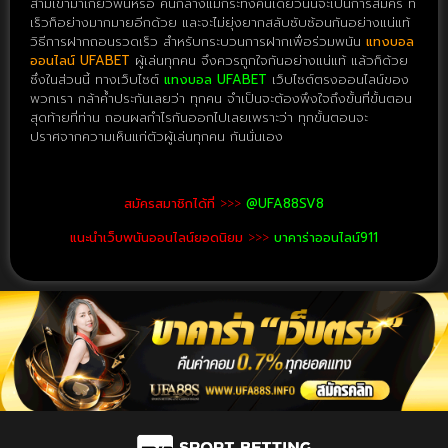
สามเข้ามาเกี่ยวพันหรือ คนกลางแม้กระทั้งคนเดียวนั้นจะเป็นการสมัคร ที่
เร็วก็อย่างมากมายอีกด้วย และจะไม่ยุ่งยากสลับซับซ้อนกันอย่างแน่แท้
วิธีการฝากถอนรวดเร็ว สำหรับกระบวนการฝากเพื่อร่วมพนัน
แทงบอล
ออนไลน์ UFABET
ผู้เล่นทุกคน จึงควรถูกใจกันอย่างแน่แท้ แล้วก็ด้วย
ซึ่งในส่วนนี้ ทางเว็บไซต์
แทงบอล UFABET
เว็บไซต์ตรงออนไลน์ของ
พวกเรา กล้าค้ำประกันเลยว่า ทุกคน จำเป็นจะต้องพึงใจถึงขั้นที่ขั้นตอน
สุดท้ายที่ท่าน ถอนผลกำไรกันออกไปเลยเพราะว่า ทุกขั้นตอนจะ
ปราศจากความเห็นแก่ตัวผู้เล่นทุกคน กันนั่นเอง
สมัครสมาชิกได้ที่
>>>
@UFA88SV8
แนะนำเว็บพนันออนไลน์ยอดนิยม
>>>
บาคาร่าออนไลน์911