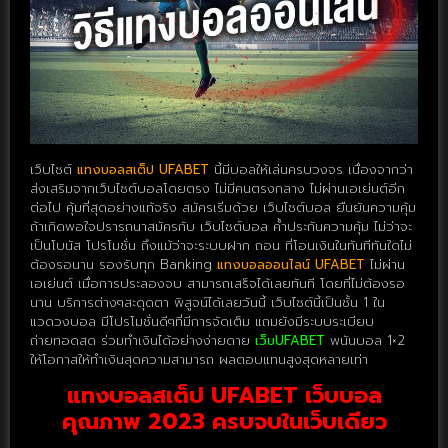
เว็บไซต์
แทงบอลสเต็ป UFABET
นี้มีบอลให้เล่นครบวงจร เนื่องจากว่า
ส่งเสริมจากเว็บไซต์บอลโดยตรง ไม่มีคนตรงกลาง ไม่ผ่านเอเย่นต์อีก
ต่อไป คุ้มที่สุดอย่างแท้จริง สมัครเริ่มด้วย เว็บไซต์บอล ยืนยันความคุ้ม
ถ้าเกิดพอใจปรารถนาสมัครกับ เว็บไซต์บอล ค้ำประกันความคุ้ม ไม่ว่าจะ
เป็นโบนัส โปรโมชั่น ถึงแม้ว่าจะระบบฝาก ถอน ที่โอนเงินในทันทีทันใดไม่
ต้องรอนาน รองรับทุก Banking
แทงบอลออนไลน์ UFABET
ไม่ผ่าน
เอเย่นต์ เมื่อการประลองจบ สามารถเสร็จได้เลยทันที โดยที่ไม่ต้องรอ
นาน บริการต่างๆสะดุดตา พิสูจน์ได้เลยวันนี้ เว็บไซต์นี้เป็นชั้น 1 ใน
แวดวงบอล มีโปรโมชั่นดีๆที่มีการจัดเต็ม แถมยังมีระบบระเบียบ
ถ่ายทอดสด ร่วมทำเงินได้อย่างง่ายดาย
เว็บUFABET
พนันบอล 1×2
ให้โอกาสให้ทำเงินสุดความสามารถ ผลตอบแทนสูงสุดหลายเท่า
แทงบอลสเต็ป UFABET เว็บบอล
คุณภาพ 2023 ครบจบในเว็บเดียว